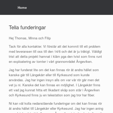
Home
Telia funderingar
Hej Thomas, Minna och Filip
Tack för alla kontakter. Vi förstår att det kommit till ett problem
med leveransen till oss till den 14/6 och det är ju tråkigt. Väldigt
trist att detta projekt hamnat i kläm pga den tvist som finns runt
en exploatering av tomter i vårt grannområdet Ängeviken.
Jag har funderat lite om det kan finnas rör åt andra hållet som
kanske går till Långekärr eller till Kyrkesund som kunde
användas. Jag har ingen insyn alls om var vår rör går men det
vet ju ni. Kanske det kan finnas en möjlighet. I Långekärr finns
ett vad jag kunnat hitta ett likadant skåp som står i Ängeviken
och Kyrkesund finns ju en telestation som jag tror har fiber.
Ni kan väl kolla nedanstående funderingar om det kan finnas rör
åt andra hållet till Långekärr eller Kyrkesund. Jag har ingen aning