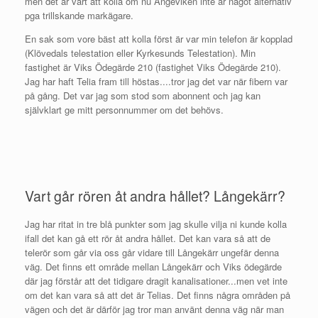
men det är värt att kolla om nu Ängeviken inte är något alternativ
pga trillskande markägare.
En sak som vore bäst att kolla först är var min telefon är kopplad
(Klövedals telestation eller Kyrkesunds Telestation). Min
fastighet är Viks Ödegärde 210 (fastighet Viks Ödegärde 210).
Jag har haft Telia fram till höstas....tror jag det var när fibern var
på gång. Det var jag som stod som abonnent och jag kan
självklart ge mitt personnummer om det behövs.
Vart går rören åt andra hållet? Långekärr?
Jag har ritat in tre blå punkter som jag skulle vilja ni kunde kolla
ifall det kan gå ett rör åt andra hållet. Det kan vara så att de
telerör som går via oss går vidare till Långekärr ungefär denna
väg. Det finns ett område mellan Långekärr och Viks ödegärde
där jag förstår att det tidigare dragit kanalisationer...men vet inte
om det kan vara så att det är Telias. Det finns några områden på
vägen och det är därför jag tror man använt denna väg när man