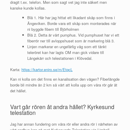
dragit t.ex. telefon. Men som sagt vet jag inte säkert men
kanske kunde kollas.
Blå 1. Här har jag hittat ett likadant skåp som finns i
Ängeviken. Borde vara ett skåp som monterades när
ni byggde fibern till Björholmen
Blå 2. Detta är vårt pumphus. Vid pumphuset har vi ett
fiberrör ner till avloppshuset som är markering blå 3.
Linjen markerar en ungefärlig väg som ett tänkt
teleröret kan har lagts OM man gick vidare till
Långekärr och telestationen i Klövedal.
Karta:
https://kartor.eniro.se/m/EtqcL
Kan ni kolla om det finns en kanalisation den vägen? Fiberlängde
borde bli mindre än 2 km så värt att kolla upp om våra rör går åt
det hållet.
Vart går rören åt andra hållet? Kyrkesund
telestation
Jag har annan fundering om våra rör eller andra rör i närheten av
vårt nodhus kan gå mot Kyrkesunds Telestation via Limhall.