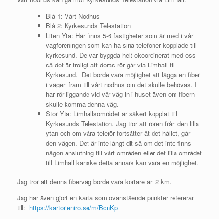
Blå 1: Vårt Nodhus
Blå 2: Kyrkesunds Telestation
Liten Yta: Här finns 5-6 fastigheter som är med i vår
vägföreningen som kan ha sina telefoner kopplade till
kyrkesund. De var byggda helt okoordinerat med oss
så det är troligt att deras rör går via Limhall till
Kyrkesund. Det borde vara möjlighet att lägga en fiber
i vägen fram till vårt nodhus om det skulle behövas. I
har rör liggande vid vår väg in i huset även om fibern
skulle komma denna väg.
Stor Yta: Limhallsområdet är säkert kopplat till
Kyrkesunds Telestation. Jag tror att rören från den lilla
ytan och om våra telerör fortsätter åt det hållet, går
den vägen. Det är inte långt dit så om det inte finns
någon anslutning till vårt områden eller det lilla området
till Limhall kanske detta annars kan vara en möjlighet.
Jag tror att denna fiberväg borde vara kortare än 2 km.
Jag har även gjort en karta som ovanstående punkter refererar
till:
https://kartor.eniro.se/m/BcnKp