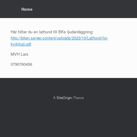
Home
Här hittar du en lathund till BKs ljudanläggning:
http://biten.se/wp-content/uploads/2023/10/Lathund-for-
kyrkljud.pdf
MVH Lars
0790760456
A
SiteOrigin
Theme